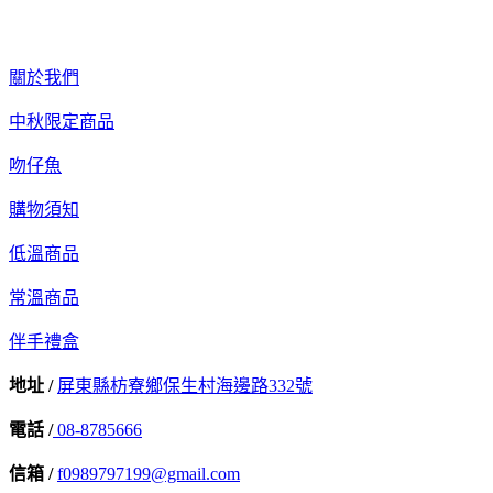
關於我們
中秋限定商品
吻仔魚
購物須知
低溫商品
常溫商品
伴手禮盒
地址 /
屏東縣枋寮鄉保生村海邊路332號
電話 /
08-8785666
信箱 /
f0989797199@gmail.com