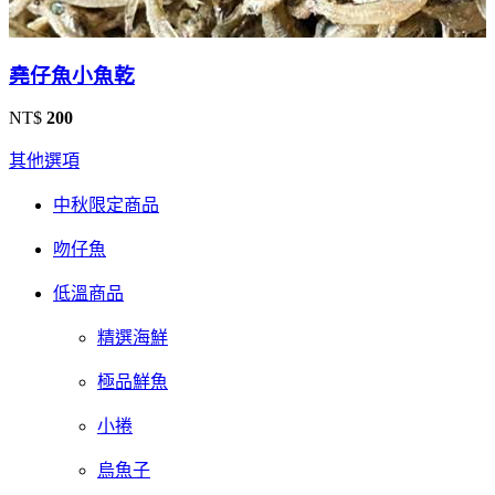
堯仔魚小魚乾
NT$
200
其他選項
中秋限定商品
吻仔魚
低溫商品
精選海鮮
極品鮮魚
小捲
烏魚子