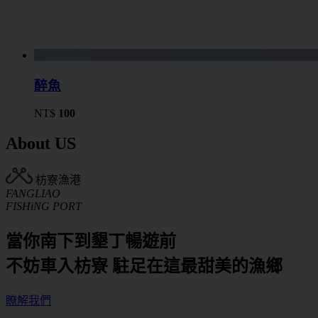
醉魚
NT$
100
About US
枋寮漁港
FANGLIAO
FISHiNG PORT
當你南下到墾丁暢遊前
不妨車入枋寮 駐足在這最甜美的漁鄉
瞭解我們