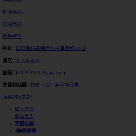
低溫商品
常溫商品
伴手禮盒
地址 /
屏東縣枋寮鄉保生村海邊路332號
電話 /
08-8785666
信箱 /
f0989797199@gmail.com
臉書粉絲團 /
枋寮（合）漁港吻仔魚
蘋果網頁設計
加入會員
會員登入
我要結帳
0
購物清單