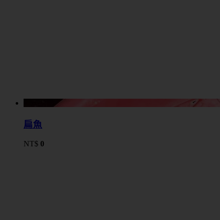
扁魚
NT$
0