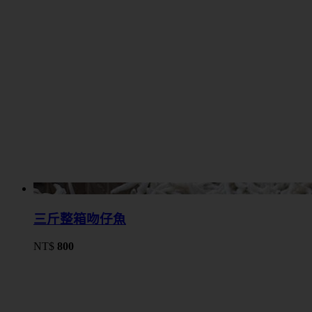
三斤整箱吻仔魚
NT$
800