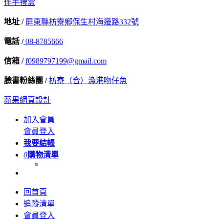
伴手禮盒
地址 /
屏東縣枋寮鄉保生村海邊路332號
電話 /
08-8785666
信箱 /
f0989797199@gmail.com
臉書粉絲團 /
枋寮（合）漁港吻仔魚
蘋果網頁設計
加入會員
會員登入
我要結帳
0
購物清單
回首頁
追蹤清單
會員登入