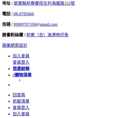
地址 /
屏東縣枋寮鄉保生村海邊路332號
電話 /
08-8785666
信箱 /
f0989797199@gmail.com
臉書粉絲團 /
枋寮（合）漁港吻仔魚
蘋果網頁設計
加入會員
會員登入
我要結帳
0
購物清單
回首頁
追蹤清單
會員登入
加入會員