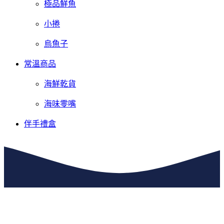
極品鮮魚
小捲
烏魚子
常溫商品
海鮮乾貨
海味零嘴
伴手禮盒