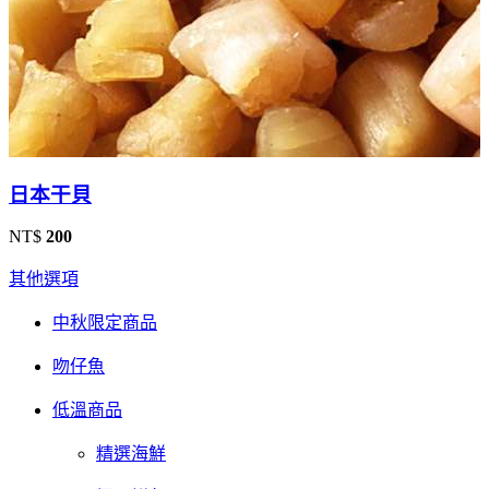
日本干貝
NT$
200
其他選項
中秋限定商品
吻仔魚
低溫商品
精選海鮮