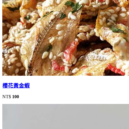
櫻花黃金蝦
NT$
100