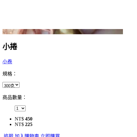
小捲
小卷
規格：
商品數量：
NT$
450
NT$
225
追蹤
加入購物車
立即購買