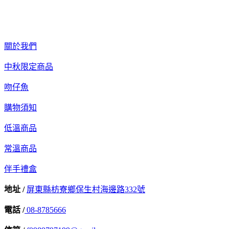
關於我們
中秋限定商品
吻仔魚
購物須知
低溫商品
常溫商品
伴手禮盒
地址 /
屏東縣枋寮鄉保生村海邊路332號
電話 /
08-8785666