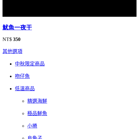
魷魚一夜干
NT$
350
其他選項
中秋限定商品
吻仔魚
低溫商品
精選海鮮
極品鮮魚
小捲
烏魚子